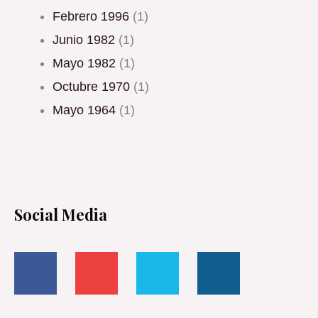
febrero 1996
(1)
junio 1982
(1)
mayo 1982
(1)
octubre 1970
(1)
mayo 1964
(1)
Social Media
F
Y
T
I
a
o
w
n
c
u
i
s
e
t
t
t
b
u
t
a
o
b
e
g