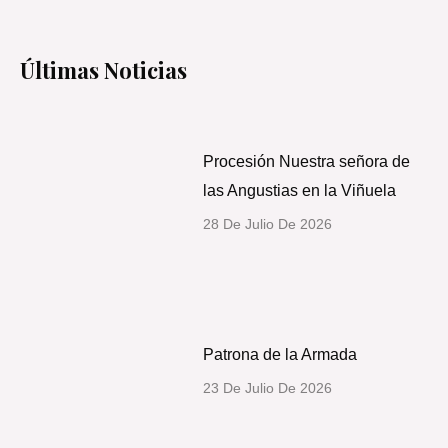
o
e
r
r
k
a
-
m
Últimas Noticias
f
Procesión Nuestra señora de
las Angustias en la Viñuela
28 De Julio De 2026
Patrona de la Armada
23 De Julio De 2026