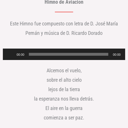
Himno de Aviacion
Este Himno fue compuesto con letra de D. José María
Pemán y música de D. Ricardo Dorado
Reproductor
00:00
00:00
de
Alcemos el vuelo,
audio
sobre el alto cielo
lejos de la tierra
la esperanza nos lleva detrás.
El aire en la guerra
comienza a ser paz.