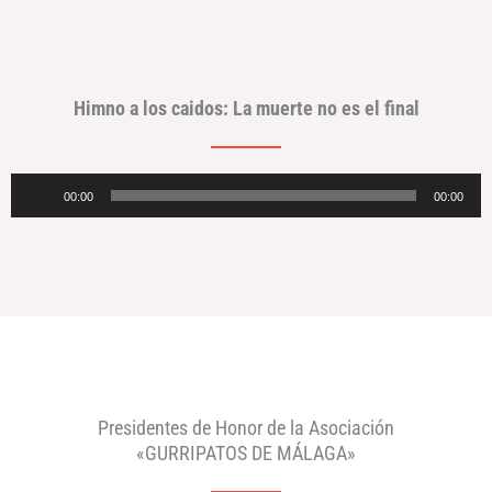
Himno a los caidos: La muerte no es el final
Reproductor
00:00
00:00
de
audio
Presidentes de Honor de la Asociación
«GURRIPATOS DE MÁLAGA»