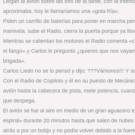
Llegan al avión sobre las tres de la tarde, con la inten
aproximaba, hoy le llamaríamos una «gota fría».
Piden un carrillo de baterías para poner en marcha per
manivela, sube el Radio, cierra la puerta porque ya llo
Mientras se calientan los motores el Radio comenta «c
el fango» y Carlos le pregunto ¿quieres que nos vayam
brigada».
Carlos Liedo no se lo pensó y dijo: ???Vámonos!!! Y sin
Con el Radio de Copiloto y él en su puesto de Mecánic
avión hasta la cabecera de pista, mete potencia, cuand
que despega.
El avión se fue al aire en medio de un gran aguacero 
espiral» durante 20 minutos hasta que salen de nubes 
atrás a por un botijo y no podía volver debido a la fue