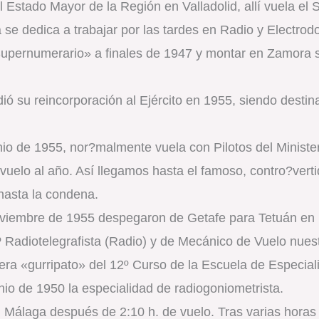
 Estado Mayor de la Región en Valladolid, allí vuela el 
ga se dedica a trabajar por las tardes en Radio y Electro
«Supernumerario» a finales de 1947 y montar en Zamora 
dió su reincorporación al Ejército en 1955, siendo dest
unio de 1955, nor?malmente vuela con Pilotos del Ministe
vuelo al año. Así llegamos hasta el famoso, contro?verti
 hasta la condena.
noviembre de 1955 despegaron de Getafe para Tetuán en 
Radiotelegrafista (Radio) y de Mecánico de Vuelo nuest
era «gurripato» del 12º Curso de la Escuela de Especia
nio de 1950 la especialidad de radiogoniometrista.
n Málaga después de 2:10 h. de vuelo. Tras varias horas