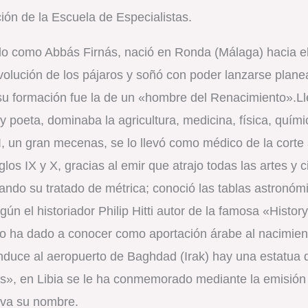
ión de la Escuela de Especialistas.
o como Abbás Firnás, nació en Ronda (Málaga) hacia el
volución de los pájaros y soñó con poder lanzarse plane
 su formación fue la de un «hombre del Renacimiento».Ll
 y poeta, dominaba la agricultura, medicina, física, quími
, un gran mecenas, se lo llevó como médico de la corte 
iglos IX y X, gracias al emir que atrajo todas las artes y 
frando su tratado de métrica; conoció las tablas astronóm
según el historiador Philip Hitti autor de la famosa «Hist
 y lo ha dado a conocer como aportación árabe al nacimien
duce al aeropuerto de Baghdad (Irak) hay una estatua d
us», en Libia se le ha conmemorado mediante la emisión 
leva su nombre.