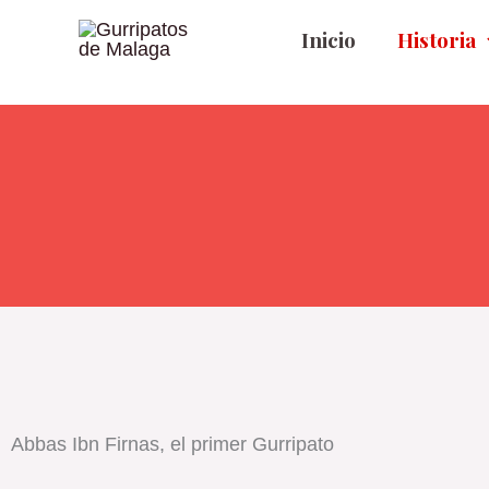
Ir
Inicio
Historia
al
contenido
Abbas Ibn Firnas, el primer Gurripato