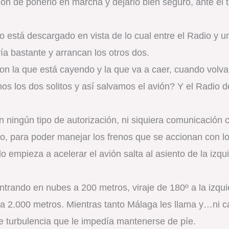
ción de ponerlo en marcha y dejarlo bien seguro, ante el 
o está descargado en vista de lo cual entre el Radio y 
vía bastante y arrancan los otros dos.
on la que está cayendo y la que va a caer, cuando volv
os los dos solitos y así salvamos el avión? Y el Radio d
 ningún tipo de autorización, ni siquiera comunicación c
o, para poder manejar los frenos que se accionan con lo
o empieza a acelerar el avión salta al asiento de la izq
entrando en nubes a 200 metros, viraje de 180º a la izq
a 2.000 metros. Mientras tanto Málaga les llama y…ni ca
rte turbulencia que le impedía mantenerse de píe.