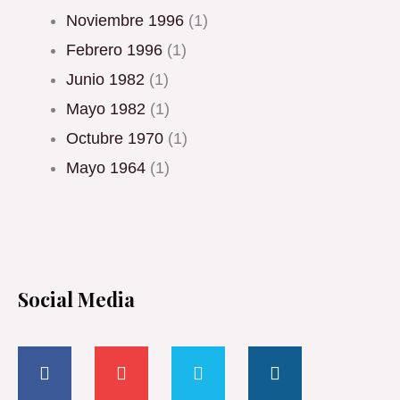
noviembre 1996
(1)
febrero 1996
(1)
junio 1982
(1)
mayo 1982
(1)
octubre 1970
(1)
mayo 1964
(1)
Social Media
F
Y
T
I
a
o
w
n
c
u
i
s
e
t
t
t