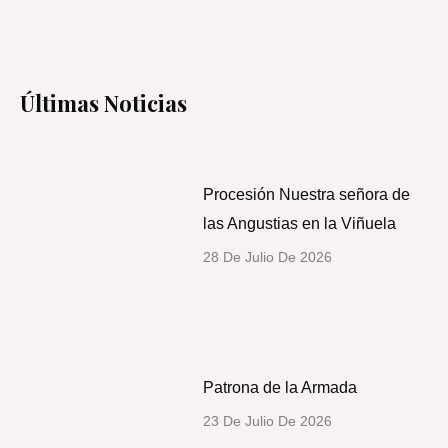
b
u
t
a
o
b
e
g
o
e
r
r
k
a
-
m
Últimas Noticias
f
Procesión Nuestra señora de
las Angustias en la Viñuela
28 De Julio De 2026
Patrona de la Armada
23 De Julio De 2026