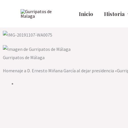
Ir
al
Inicio
Historia
contenido
Gurripatos de Málaga
Homenaje a D. Ernesto Miñana García al dejar presidencia «Gurr